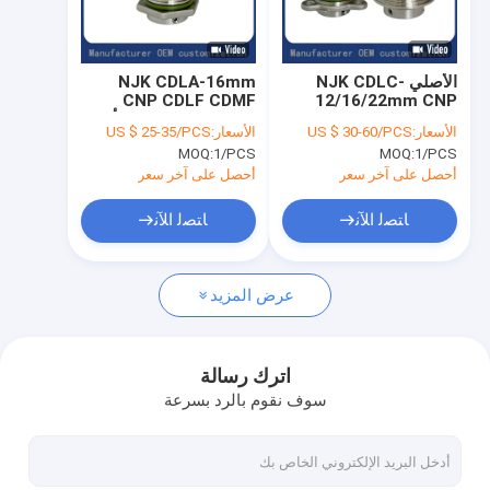
حول بنا
جولة في المعمل
الأصلي NJK CDLC-
NJK CDLA-16mm
CNP CDLF CDMF
12/16/22mm CNP
ضبط الجودة
CDLF CDLS CDMF
الفولاذ المقاوم للصدأ
الأسعار:
US $ 30-60/PCS
الأسعار:
US $ 25-35/PCS
الفولاذ المقاوم للصدأ
مضخة عمودية متعددة
MOQ:
1/PCS
MOQ:
1/PCS
عمودي مضخة متعددة
المراحل الختم الميكانيكي
اتصل بنا
المراحل الختم الميكانيكي
أحصل على آخر سعر
أحصل على آخر سعر
طلب اقتباس
ﺎﺘﺼﻟ ﺍﻶﻧ
ﺎﺘﺼﻟ ﺍﻶﻧ
عرض المزيد
مضخة ختم الميكانيكية
مضخة جراندفوس ختم ميكانيكي
اترك رسالة
سوف نقوم بالرد بسرعة
حلقة الختم الميكانيكية لمضخة لوارا
الأختام الميكانيكية Flygt