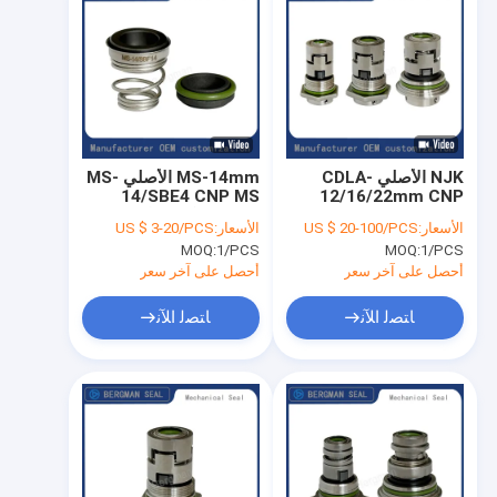
NJK الأصلي CDLA-
MS-14mm الأصلي MS-
14/SBE4 CNP MS
12/16/22mm CNP
CDLF CDMF مضخة
مضخة مركزية واحدة
الأسعار:
US $ 20-100/PCS
الأسعار:
US $ 3-20/PCS
متعددة المراحل الرأسية
مضخة مؤشر ميكانيكي
MOQ:
1/PCS
MOQ:
1/PCS
من الفولاذ المقاوم للصدأ
الختم الميكانيكي
أحصل على آخر سعر
أحصل على آخر سعر
ﺎﺘﺼﻟ ﺍﻶﻧ
ﺎﺘﺼﻟ ﺍﻶﻧ
منزل
المنتجات
عرض الواقع الافتراضي