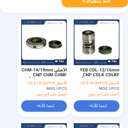
أعط متطلباتك
YEB CDL-12/16mm
الأصلي CHM-14/19mm
CNP CHM CHMF
CNP CDLK CDLKF
الفولاذ المقاوم للصدأ
الفولاذ المقاوم للصدأ
الأسعار:
US $ 10-20/PCS
الأسعار:
US $ 10-25/PCS
مضخة رأسية متعددة
المفقود مضخة الختم
MOQ:
1/PCS
MOQ:
1/PCS
المراحل الختم الميكانيكي
الميكانيكي
أحصل على آخر سعر
أحصل على آخر سعر
ﺎﺘﺼﻟ ﺍﻶﻧ
ﺎﺘﺼﻟ ﺍﻶﻧ