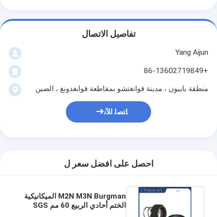
تفاصيل الاتصال
Yang Aijun
+86-13602719849
منطقة باييون ، مدينة قوانغتشو بمقاطعة قوانغدونغ ، الصين
ﺎﺘﺼﻟ ﺍﻶﻧ
احصل على افضل سعر ل
M2N M3N Burgman الميكانيكية
الختم أحادي الربيع 60 مم SGS
معتمد من CAR SSIC