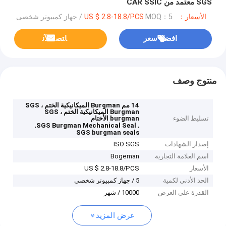
SGS معتمد من CAR SSIC
الأسعار：US $ 2.8-18.8/PCS
MOQ：5 / جهاز كمبيوتر شخصى
افضل سعر
ﺎﺘﺼﻟ ﺍﻶﻧ
منتوج وصف
14 مم Burgman الميكانيكية الختم ، SGS
Burgman الميكانيكية الختم ، SGS
تسليط الضوء
burgman الأختام
,
,
SGS Burgman Mechanical Seal
SGS burgman seals
إصدار الشهادات
ISO SGS
اسم العلامة التجارية
Bogeman
الأسعار
US $ 2.8-18.8/PCS
الحد الأدنى لكمية
5 / جهاز كمبيوتر شخصى
القدرة على العرض
10000 / شهر
عرض المزيد