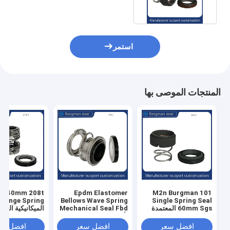
استمر
المنتجات الموصى بها
101 M2n Burgman
Epdm Elastomer
 208t
Singe Spring
Bellows Wave Spring
Single Spring Seal
60mm Sgs المعتمدة
Mechanical Seal Fbd
للسيارة Ssic
لأختام مضخة John
رمح هول
Crane
افضل سعر
افضل سعر
افضل سع